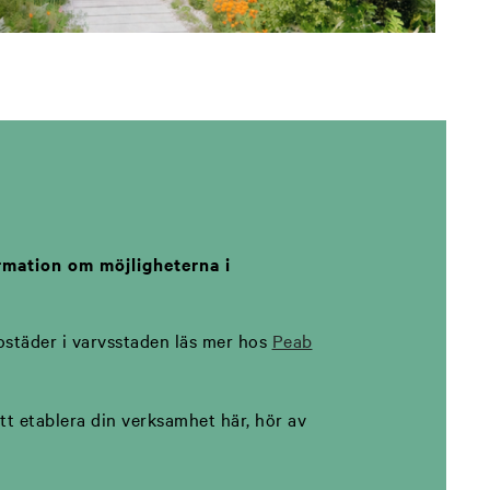
rmation om möjligheterna i
ostäder i varvsstaden läs mer hos
Peab
tt etablera din verksamhet här, hör av