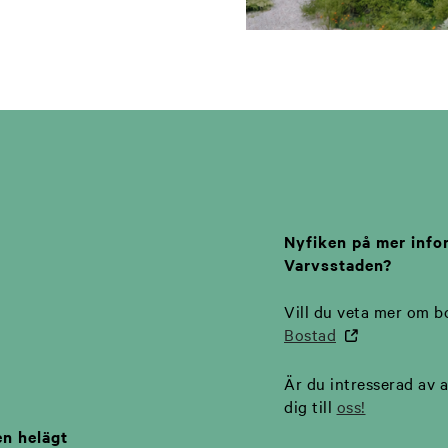
Nyfiken på mer info
Varvsstaden?
Vill du veta mer om b
Bostad
Är du intresserad av a
dig till
oss!
en helägt