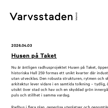
2026.04.03
Husen på Taket
Nu är äntligen radhusprojektet Husen på Taket, öppe
historiska Hall 259 formas ett unikt kvarter där indust
utan utvecklas. Den robusta strukturen, rytmen och s
arkitektur lever vidare i en samtida tolkning – tydlig, 
utsikt över stad och hav och en skyddad grön innergå
puls och stillhet i samma vardag.
Radhus i flera plan, generösa uteplatser och genom