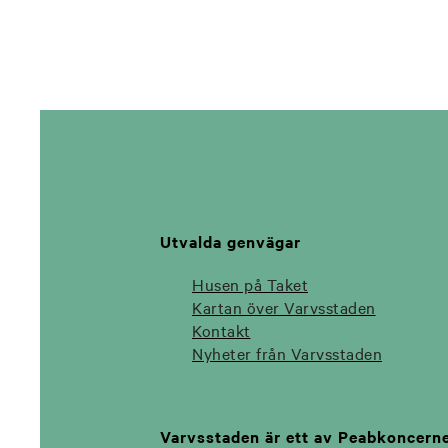
Utvalda genvägar
Husen på Taket
Kartan över Varvsstaden
Kontakt
Nyheter från Varvsstaden
Varvsstaden är ett av Peabkoncern