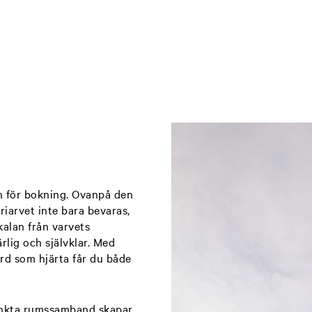
n för bokning. Ovanpå den
riarvet inte bara bevaras,
kalan från varvets
ärlig och självklar. Med
rd som hjärta får du både
tänkta rumssamband skapar