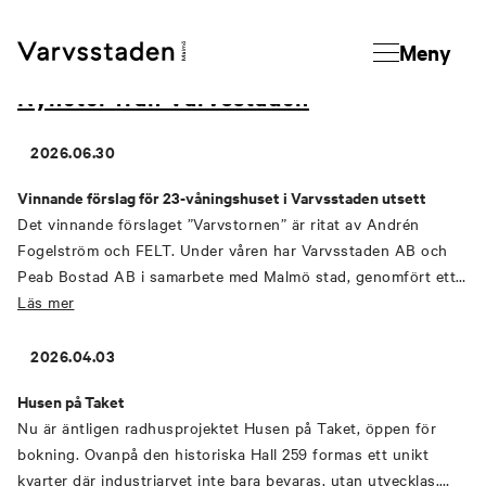
Meny
Nyheter från Varvsstaden
2026.06.30
Vinnande förslag för 23-våningshuset i Varvsstaden utsett
Det vinnande förslaget ”Varvstornen” är ritat av Andrén
Fogelström och FELT. Under våren har Varvsstaden AB och
Peab Bostad AB i samarbete med Malmö stad, genomfört ett
parallellt uppdrag avseende utformning och gestaltning av ett
Läs mer
högt hus i den prisbelönta stadsdelen Varvsstaden i centrala
Malmö. Huset visar tydligt mötet mellan kulturarv och framtid.
2026.04.03
Husen på Taket
Nu är äntligen radhusprojektet Husen på Taket, öppen för
bokning. Ovanpå den historiska Hall 259 formas ett unikt
kvarter där industriarvet inte bara bevaras, utan utvecklas.