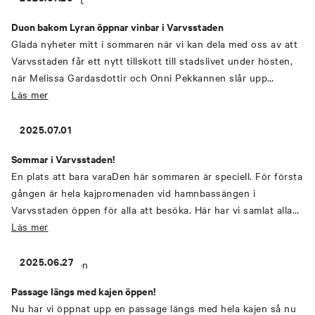
Sandböljans kreativa hus som vinnare, grattis! Den äldsta
Duon bakom Lyran öppnar vinbar i Varvsstaden
delen av Snickeriet uppfördes under 1870-talet och den 2500
Glada nyheter mitt i sommaren när vi kan dela med oss av att
kvadratmeter stora byggnaden har nu omvandlats till kontor
Varvsstaden får ett nytt tillskott till stadslivet under hösten,
åt Advokatfirman Lindahl. Arkitekt i projektet har varit Elding
när Melissa Gardasdottir och Onni Pekkannen slår upp
Oscarson som i tätt samarbete med Varvsstaden AB och
dörrarna till ”Vinmagasinet”. Duon driver idag Lyran, en av
Läs mer
hyresgästen skapat modern arbetsmiljö som förenar funktion,
Malmös mest välrenommerade restauranger. Med
hållbarhet och historisk karaktär.
Vinmagasinet vill de skapa en ny upplevelse i en avslappnad
2025.07.01
atmosfär med möjlighet att njuta av ett stort utbud av
Sommar i Varvsstaden!
spännande viner och tilltugg.
En plats att bara varaDen här sommaren är speciell. För första
gången är hela kajpromenaden vid hamnbassängen i
Varvsstaden öppen för alla att besöka. Här har vi samlat alla
våra bästa sommartips för dig som rör dig i området. Vi ses!
Läs mer
☀️Boule under bar himmelMitt i området, på platsen där den
"Blå Hallen" stod och granne med Snickeriet och vattnet, hittar
2025.06.27
du boulebanor öppna för alla. Ta med dina egna klot eller låna
Passage längs med kajen öppen!
i Malmö stads bod vid Ångfärjekajen.
Nu har vi öppnat upp en passage längs med hela kajen så nu