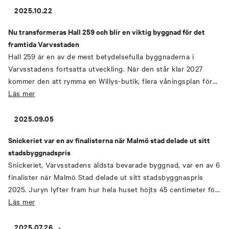
material vid ombyggnationer och hur detta kan förändras i
2025.10.22
praktiken.
Nu transformeras Hall 259 och blir en viktig byggnad för det
framtida Varvsstaden
Hall 259 är en av de mest betydelsefulla byggnaderna i
Varvsstadens fortsatta utveckling. När den står klar 2027
kommer den att rymma en Willys-butik, flera våningsplan för
parkering och kontorsytor i de två tillbyggnaderna.
Läs mer
Kombinationen skapar en plats som bidrar till vardagslivet i
området, med service, mobilitet och arbetsplatser i direkt
2025.09.05
anslutning till de nya bostadskvarteren.
Snickeriet var en av finalisterna när Malmö stad delade ut sitt
stadsbyggnadspris
Snickeriet, Varvsstadens äldsta bevarade byggnad, var en av 6
finalister när Malmö Stad delade ut sitt stadsbyggnaspris
2025. Juryn lyfter fram hur hela huset höjts 45 centimeter för
att möta framtida klimatförändringar, hur återbrukade material
Läs mer
tagits tillvara och hur den industriella karaktären bevarats
med väl avvägda tillägg. När prisutdelningen var klar stod
2025.07.26