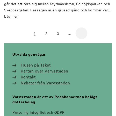
går det att röra sig mellan Styrmansbron, Solhöjdsparken och
Skeppskgatan. Passagen är en grusad gång och kommer vara
kvar under en längre tid innan området exploateras ytterligare.
Läs mer
Vi ses på kajen i sommar!
1
2
3
…
Utvalda genvägar
Husen på Taket
Kartan över Varvsstaden
Kontakt
Nyheter från Varvsstaden
Varvsstaden är ett av Peabkoncernen helägt
dotterbolag
Personlig integritet och GDPR