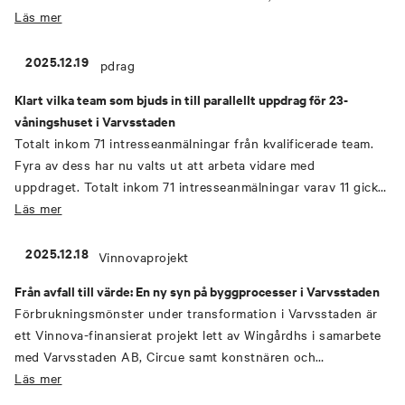
Den robusta strukturen, rytmen och skalan från varvets
Läs mer
arkitektur lever vidare i en samtida tolkning – tydlig, ärlig och
självklar. Med utsikt över stad och hav och en skyddad grön
2025.12.19
innergård som hjärta får du både puls och stillhet i samma
Klart vilka team som bjuds in till parallellt uppdrag för 23-
vardag.Radhus i flera plan, generösa uteplatser och
våningshuset i Varvsstaden
genomtänkta rumssamband skapar hem som förenar det
Totalt inkom 71 intresseanmälningar från kvalificerade team.
industriella uttryckets kraft med hemmets värme och intimitet.
Fyra av dess har nu valts ut att arbeta vidare med
Husen på Taket är en del av något större – ett nytt lager i
uppdraget. Totalt inkom 71 intresseanmälningar varav 11 gick
Varvsstadens historia, där livet mellan husen är lika viktigt
vidare till intervju där man nu valt ut fyra bidrag att arbeta
Läs mer
som livet i dem.
vidare med uppdraget. Byggnaden som teamen nu arbetar
vidare med är planerad som ett bostadshus med en publik
2025.12.18
bottenvåning. Det parallella uppdraget arrangeras i samarbete
Från avfall till värde: En ny syn på byggprocesser i Varvsstaden
mellan Varvsstaden AB och Malmö stad och genomförs i
Förbrukningsmönster under transformation i Varvsstaden är
samband med att detaljplanen i vilken byggnaden ingår, är ute
ett Vinnova-finansierat projekt lett av Wingårdhs i samarbete
på samråd. Arrangören har valt att bjuda in följande team att
med Varvsstaden AB, Circue samt konstnären och
delta i det parallella uppdraget:
möbeldesignern Finn Ahlgren. Projektet tar avstamp i en
Läs mer
kritisk granskning av hur vi använder, värderar och förbrukar