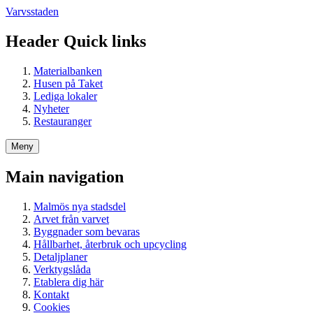
Varvsstaden
Header Quick links
Materialbanken
Husen på Taket
Lediga lokaler
Nyheter
Restauranger
Meny
Main navigation
Malmös nya stadsdel
Arvet från varvet
Byggnader som bevaras
Hållbarhet, återbruk och upcycling
Detaljplaner
Verktygslåda
Etablera dig här
Kontakt
Cookies