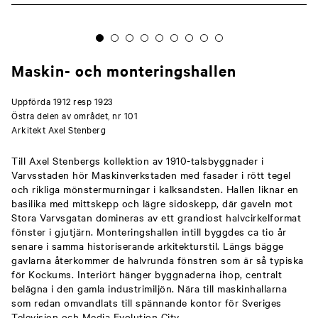
Maskin- och monteringshallen
Uppförda 1912 resp 1923
Östra delen av området, nr 101
Arkitekt Axel Stenberg
Till Axel Stenbergs kollektion av 1910-talsbyggnader i
Varvsstaden hör Maskinverkstaden med fasader i rött tegel
och rikliga mönstermurningar i kalksandsten. Hallen liknar en
basilika med mittskepp och lägre sidoskepp, där gaveln mot
Stora Varvsgatan domineras av ett grandiost halvcirkelformat
fönster i gjutjärn. Monteringshallen intill byggdes ca tio år
senare i samma historiserande arkitekturstil. Längs bägge
gavlarna återkommer de halvrunda fönstren som är så typiska
för Kockums. Interiört hänger byggnaderna ihop, centralt
belägna i den gamla industrimiljön. Nära till maskinhallarna
som redan omvandlats till spännande kontor för Sveriges
Television och Media Evolution City.