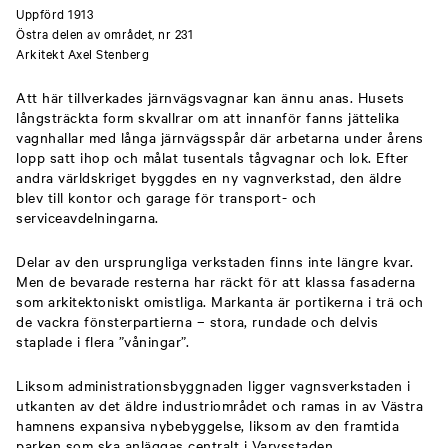
Uppförd 1913
Östra delen av området, nr 231
Arkitekt Axel Stenberg
Att här tillverkades järnvägsvagnar kan ännu anas. Husets
långsträckta form skvallrar om att innanför fanns jättelika
vagnhallar med långa järnvägsspår där arbetarna under årens
lopp satt ihop och målat tusentals tågvagnar och lok. Efter
andra världskriget byggdes en ny vagnverkstad, den äldre
blev till kontor och garage för transport- och
serviceavdelningarna.
Delar av den ursprungliga verkstaden finns inte längre kvar.
Men de bevarade resterna har räckt för att klassa fasaderna
som arkitektoniskt omistliga. Markanta är portikerna i trä och
de vackra fönsterpartierna – stora, rundade och delvis
staplade i flera ”våningar”.
Liksom administrationsbyggnaden ligger vagnsverkstaden i
utkanten av det äldre industriområdet och ramas in av Västra
hamnens expansiva nybebyggelse, liksom av den framtida
parken som ska anläggas centralt i Varvsstaden.