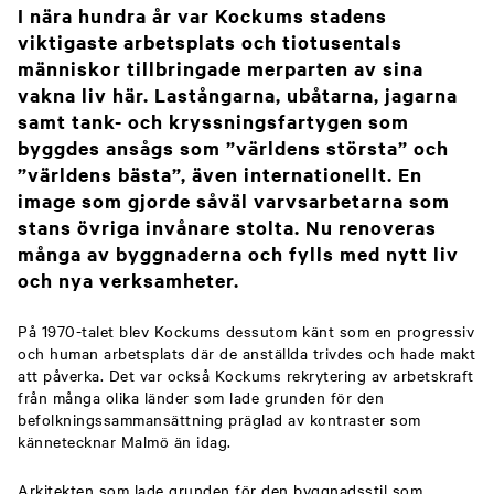
I nära hundra år var Kockums stadens
viktigaste arbetsplats och tiotusentals
människor tillbringade merparten av sina
vakna liv här. Lastångarna, ubåtarna, jagarna
samt tank- och kryssningsfartygen som
byggdes ansågs som ”världens största” och
”världens bästa”, även internationellt. En
image som gjorde såväl varvsarbetarna som
stans övriga invånare stolta. Nu renoveras
många av byggnaderna och fylls med nytt liv
och nya verksamheter.
På 1970-talet blev Kockums dessutom känt som en progressiv
och human arbetsplats där de anställda trivdes och hade makt
att påverka. Det var också Kockums rekrytering av arbetskraft
från många olika länder som lade grunden för den
befolkningssammansättning präglad av kontraster som
kännetecknar Malmö än idag.
Arkitekten som lade grunden för den byggnadsstil som