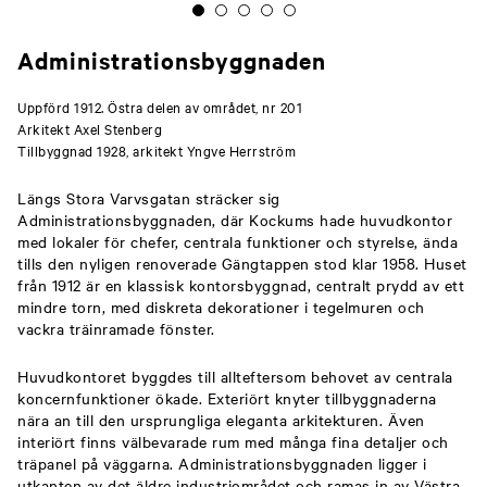
Administrationsbyggnaden
Uppförd 1912. Östra delen av området, nr 201
Arkitekt Axel Stenberg
Tillbyggnad 1928, arkitekt Yngve Herrström
Längs Stora Varvsgatan sträcker sig
Administrationsbyggnaden, där Kockums hade huvudkontor
med lokaler för chefer, centrala funktioner och styrelse, ända
tills den nyligen renoverade Gängtappen stod klar 1958. Huset
från 1912 är en klassisk kontorsbyggnad, centralt prydd av ett
mindre torn, med diskreta dekorationer i tegelmuren och
vackra träinramade fönster.
Huvudkontoret byggdes till allteftersom behovet av centrala
koncernfunktioner ökade. Exteriört knyter tillbyggnaderna
nära an till den ursprungliga eleganta arkitekturen. Även
interiört finns välbevarade rum med många fina detaljer och
träpanel på väggarna. Administrationsbyggnaden ligger i
utkanten av det äldre industriområdet och ramas in av Västra