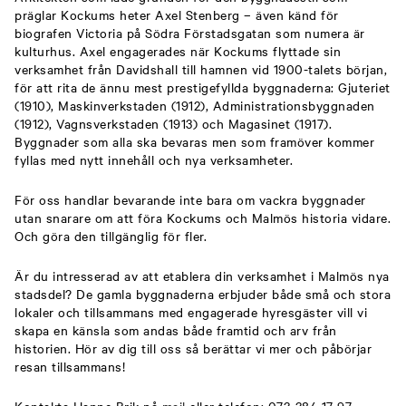
präglar Kockums heter Axel Stenberg – även känd för
biografen Victoria på Södra Förstadsgatan som numera är
kulturhus. Axel engagerades när Kockums flyttade sin
verksamhet från Davidshall till hamnen vid 1900-talets början,
för att rita de ännu mest prestigefyllda byggnaderna: Gjuteriet
(1910), Maskinverkstaden (1912), Administrationsbyggnaden
(1912), Vagnsverkstaden (1913) och Magasinet (1917).
Byggnader som alla ska bevaras men som framöver kommer
fyllas med nytt innehåll och nya verksamheter.
För oss handlar bevarande inte bara om vackra byggnader
utan snarare om att föra Kockums och Malmös historia vidare.
Och göra den tillgänglig för fler.
Är du intresserad av att etablera din verksamhet i Malmös nya
stadsdel? De gamla byggnaderna erbjuder både små och stora
lokaler och tillsammans med engagerade hyresgäster vill vi
skapa en känsla som andas både framtid och arv från
historien. Hör av dig till oss så berättar vi mer och påbörjar
resan tillsammans!
Kontakta Hanne Brik på
mail
eller telefon: 073-384 17 97