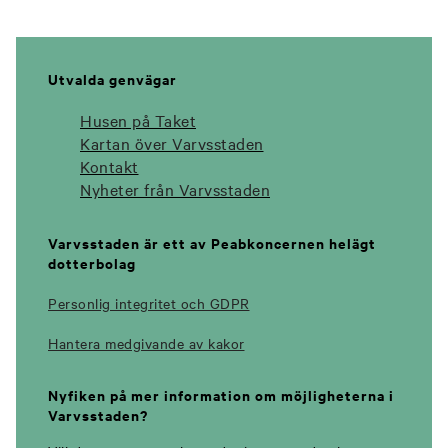
Utvalda genvägar
Husen på Taket
Kartan över Varvsstaden
Kontakt
Nyheter från Varvsstaden
Varvsstaden är ett av Peabkoncernen helägt
dotterbolag
Personlig integritet och GDPR
Hantera medgivande av kakor
Nyfiken på mer information om möjligheterna i
Varvsstaden?