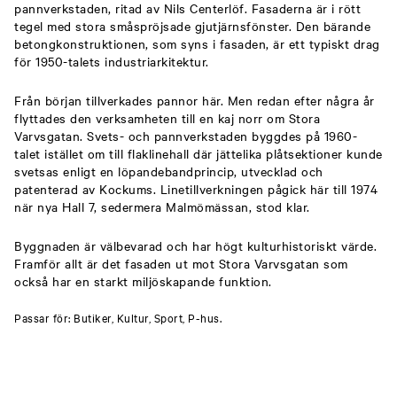
pannverkstaden, ritad av Nils Centerlöf. Fasaderna är i rött
tegel med stora småspröjsade gjutjärnsfönster. Den bärande
betongkonstruktionen, som syns i fasaden, är ett typiskt drag
för 1950-talets industriarkitektur.
Från början tillverkades pannor här. Men redan efter några år
flyttades den verksamheten till en kaj norr om Stora
Varvsgatan. Svets- och pannverkstaden byggdes på 1960-
talet istället om till flaklinehall där jättelika plåtsektioner kunde
svetsas enligt en löpandebandprincip, utvecklad och
patenterad av Kockums. Linetillverkningen pågick här till 1974
när nya Hall 7, sedermera Malmömässan, stod klar.
Byggnaden är välbevarad och har högt kulturhistoriskt värde.
Framför allt är det fasaden ut mot Stora Varvsgatan som
också har en starkt miljöskapande funktion.
Passar för: Butiker, Kultur, Sport, P-hus.