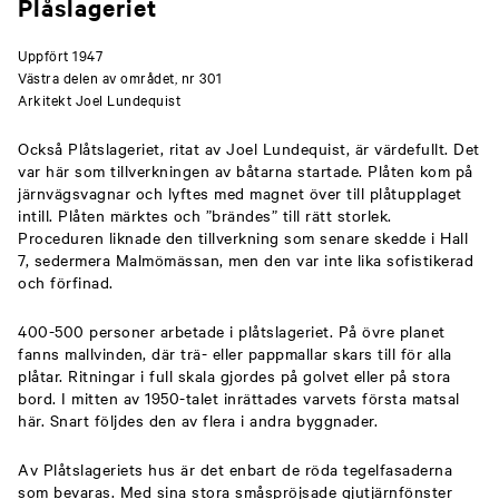
Plåslageriet
Uppfört 1947
Västra delen av området, nr 301
Arkitekt Joel Lundequist
Också Plåtslageriet, ritat av Joel Lundequist, är värdefullt. Det
var här som tillverkningen av båtarna startade. Plåten kom på
järnvägsvagnar och lyftes med magnet över till plåtupplaget
intill. Plåten märktes och ”brändes” till rätt storlek.
Proceduren liknade den tillverkning som senare skedde i Hall
7, sedermera Malmömässan, men den var inte lika sofistikerad
och förfinad.
400-500 personer arbetade i plåtslageriet. På övre planet
fanns mallvinden, där trä- eller pappmallar skars till för alla
plåtar. Ritningar i full skala gjordes på golvet eller på stora
bord. I mitten av 1950-talet inrättades varvets första matsal
här. Snart följdes den av flera i andra byggnader.
Av Plåtslageriets hus är det enbart de röda tegelfasaderna
som bevaras. Med sina stora småspröjsade gjutjärnfönster