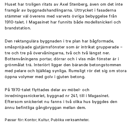
Huset har troligen ritats av Axel Stenberg, även om det inte
framgår av byggnadshandlingarna. Uttrycket i fasaderna
stämmer väl överens med varvets övriga bebyggelse från
1910-talet. I Magasinet har funnits både modellsnickeri och
brandstation.
Den rektangulära byggnaden i tre plan har bågformade,
småspröjsade gjutjärnsfönster som är intrikat grupperade –
tre och tre på övervåningarna, två och två längst ner.
Bottenvåningens portar, dörrar och i viss mån fönster är i
grönmålat trä. Interiört ligger den bärande betongstommen
med pelare och bjälklag synliga. Rumsligt rör det sig om stora
öppna volymer med golv i gjuten betong.
På 1970-talet flyttades delar av möbel- och
inredningssnickeriet, byggnad nr 241, till i Magasinet.
Eftersom snickeriet nu fanns i två olika hus byggdes den
ännu befintliga gångbryggan mellan dem.
Passar för: Kontor, Kultur, Publika verksamheter.