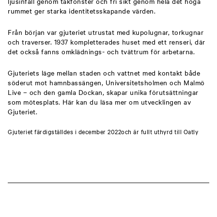
ljusinfall genom takfönster och fri sikt genom hela det höga
rummet ger starka identitetsskapande värden.
Från början var gjuteriet utrustat med kupolugnar, torkugnar
och traverser. 1937 kompletterades huset med ett renseri, där
det också fanns omklädnings- och tvättrum för arbetarna.
Gjuteriets läge mellan staden och vattnet med kontakt både
söderut mot hamnbassängen, Universitetsholmen och Malmö
Live – och den gamla Dockan, skapar unika förutsättningar
som mötesplats. Här kan du läsa mer om utvecklingen av
Gjuteriet.
Gjuteriet färdigställdes i december 2022och är fullt uthyrd till Oatly