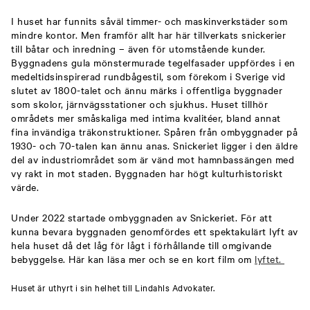
I huset har funnits såväl timmer- och maskinverkstäder som
mindre kontor. Men framför allt har här tillverkats snickerier
till båtar och inredning – även för utomstående kunder.
Byggnadens gula mönstermurade tegelfasader uppfördes i en
medeltidsinspirerad rundbågestil, som förekom i Sverige vid
slutet av 1800-talet och ännu märks i offentliga byggnader
som skolor, järnvägsstationer och sjukhus. Huset tillhör
områdets mer småskaliga med intima kvalitéer, bland annat
fina invändiga träkonstruktioner. Spåren från ombyggnader på
1930- och 70-talen kan ännu anas. Snickeriet ligger i den äldre
del av industriområdet som är vänd mot hamnbassängen med
vy rakt in mot staden. Byggnaden har högt kulturhistoriskt
värde.
Under 2022 startade ombyggnaden av Snickeriet. För att
kunna bevara byggnaden genomfördes ett spektakulärt lyft av
hela huset då det låg för lågt i förhållande till omgivande
bebyggelse. Här kan läsa mer och se en kort film om
lyftet.
Huset är uthyrt i sin helhet till Lindahls Advokater.