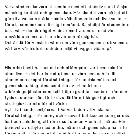
Varvsstaden ska vara ett område med ett stadsliv som främjar
mänsklig kontakt och gemenskap. Här ska det vara möjligt att
göra livsval som stärker både välbefinnande och livskvalitet –
för alla som bor och rör sig i området. Samtidigt är staden inte
bara vår – den är något vi delar med varandra, med vår
omvärld och med allt som lever och rör sig här.
Det är därför vi måste värna om våra gemensamma utrymmen,
vårt arv, vår historia och den miljö vi bygger vidare på.
Historiskt sett har handel och affärsgator varit centrala för
stadslivet – det har lockat ut oss ur våra hem och in till
staden och skapat förutsättningar för sociala möten och
gemenskap. Idag utmanas detta av e-handel och
utkörningstjänster som i allt högre grad tar oss bort från den
fysiska stadsmiljön. Det krävs därför ett långsiktigt och
strategiskt arbete för att väcka
nytt liv i handelsmiljöerna. I Varvsstaden vill vi skapa
förutsättningar för en ny och relevant butiksscen som ger oss
lust och anledning att röra oss i staden – och att mötas. För
behovet av utbyte med andra, möten och gemenskap har inte
försvunnit. Tvärtom behöver vi fortfarande det urbana mötet