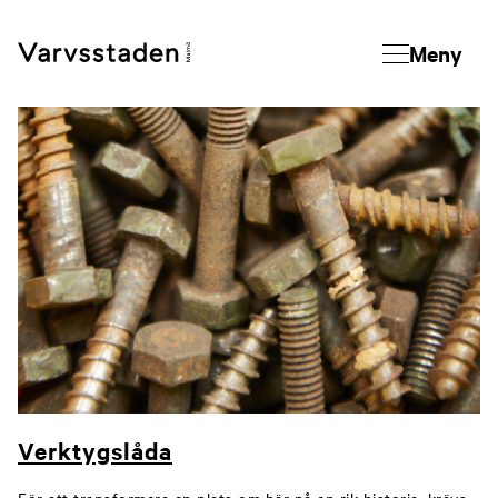
Meny
Verktygslåda
För att transformera en plats om bär på en rik historia, krävs