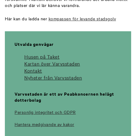
och platser där vi lär känna varandra.
Här kan du ladda ner
kompassen för levande stadsgolv
Utvalda genvägar
Husen på Taket
Kartan över Varvsstaden
Kontakt
Nyheter från Varvsstaden
Varvsstaden är ett av Peabkoncernen helägt
dotterbolag
Personlig integritet och GDPR
Hantera medgivande av kakor