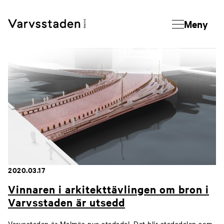
Meny
2020.03.17
Vinnaren i arkitekttävlingen om bron i
Varvsstaden är utsedd
Varvsstaden är Malmös nya stadsdel. Det blir stadsdelen som