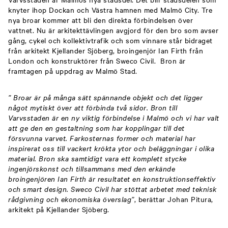
knyter ihop Dockan och Västra hamnen med Malmö City. Tre
nya broar kommer att bli den direkta förbindelsen över
vattnet. Nu är arkitekttävlingen avgjord för den bro som avser
gång, cykel och kollektivtrafik och som vinnare står bidraget
från arkitekt Kjellander Sjöberg, broingenjör Ian Firth från
London och konstruktörer från Sweco Civil. Bron är
framtagen på uppdrag av Malmö Stad.
” Broar är på många sätt spännande objekt och det ligger
något mytiskt över att förbinda två sidor. Bron till
Varvsstaden är en ny viktig förbindelse i Malmö och vi har valt
att ge den en gestaltning som har kopplingar till det
försvunna varvet. Farkosternas former och material har
inspirerat oss till vackert krökta ytor och beläggningar i olika
material. Bron ska samtidigt vara ett komplett stycke
ingenjörskonst och tillsammans med den erkände
broingenjören Ian Firth är resultatet en konstruktionseffektiv
och smart design. Sweco Civil har stöttat arbetet med teknisk
rådgivning och ekonomiska överslag”
, berättar Johan Pitura,
arkitekt på Kjellander Sjöberg.