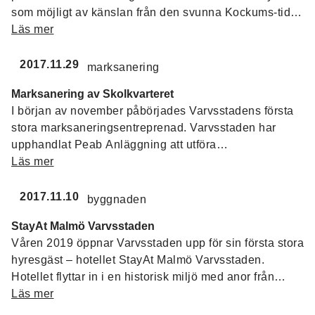
som möjligt av känslan från den svunna Kockums-tiden
valde vi en av Sveriges mest prisbelönta
Läs mer
arkitektbyrå, Wingårdhs arkitekter, till att stöpa om den
före detta administrationsbyggnaden till ett modernt
2017.11.29
lägenhetshotell.
Marksanering av Skolkvarteret
I början av november påbörjades Varvsstadens första
stora marksaneringsentreprenad. Varvsstaden har
upphandlat Peab Anläggning att utföra
marksaneringen som omfattar ca 30 000 kvm i
Läs mer
sydvästra delen av Varvsstaden. Saneringen beräknas
pågå till april 2018.
2017.11.10
StayAt Malmö Varvsstaden
Våren 2019 öppnar Varvsstaden upp för sin första stora
hyresgäst – hotellet StayAt Malmö Varvsstaden.
Hotellet flyttar in i en historisk miljö med anor från
Kockumstiden.
Läs mer