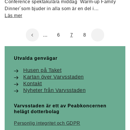
Conference spektakulära middag ´Warm-up Family
Dinner´som bjuder in alla som är en del i
denna konferens.
Läs mer
…
6
7
8
Utvalda genvägar
Husen på Taket
Kartan över Varvsstaden
Kontakt
Nyheter från Varvsstaden
Varvsstaden är ett av Peabkoncernen
helägt dotterbolag
Personlig integritet och GDPR