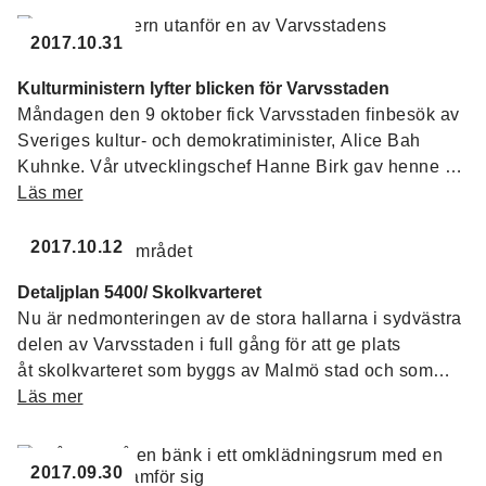
2017.10.31
Kulturministern lyfter blicken för Varvsstaden
Måndagen den 9 oktober fick Varvsstaden finbesök av
Sveriges kultur- och demokratiminister, Alice Bah
Kuhnke. Vår utvecklingschef Hanne Birk gav henne en
guidad tur i Maskin- och monteringshallen som är av
Läs mer
de tilltänkta platserna för det blivande statliga
Rörelsernas museum.
2017.10.12
Detaljplan 5400/ Skolkvarteret
Nu är nedmonteringen av de stora hallarna i sydvästra
delen av Varvsstaden i full gång för att ge plats
åt skolkvarteret som byggs av Malmö stad och som
beräknas stå klart runt år 2020.
Läs mer
2017.09.30