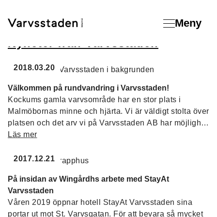
Meny
Nyheter från Varvsstaden
2018.03.20
Välkommen på rundvandring i Varvsstaden!
Kockums gamla varvsområde har en stor plats i
Malmöbornas minne och hjärta. Vi är väldigt stolta över
platsen och det arv vi på Varvsstaden AB har möjlighet
att få föra vidare. Nu vill vi ge dig chansen att
Läs mer
återuppleva historien och ta del av framtiden.
2017.12.21
På insidan av Wingårdhs arbete med StayAt
Varvsstaden
Våren 2019 öppnar hotell StayAt Varvsstaden sina
portar ut mot St. Varvsgatan. För att bevara så mycket