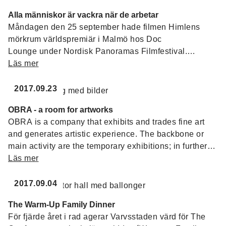
Alla människor är vackra när de arbetar
Måndagen den 25 september hade filmen Himlens
mörkrum världspremiär i Malmö hos Doc
Lounge under Nordisk Panoramas Filmfestival.
Regissören och filmaren Nils Petter Löfstedt har sedan
Läs mer
några år tillbaka dokumenterat flera av Varvsstadens
historiska miljöer och i denna långfilm lyfter han
2017.09.23
Malmö-fotografen Jean Hermansons arkiv av
OBRA - a room for artworks
fotografier som aldrig fått sin plats i rampljuset.
OBRA is a company that exhibits and trades fine art
and generates artistic experience. The backbone or
main activity are the temporary exhibitions; in further
conversations with other artists, writers, designers,
Läs mer
architects and musicians collaborations emerge from a
deep sense and care for the Arts. We facilitate, arrange
2017.09.04
and allow the experiences to occur in our rooms.
The Warm-Up Family Dinner
För fjärde året i rad agerar Varvsstaden värd för The